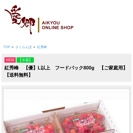
TOP
>
さくらんぼ
>
紅秀峰
NEW
【冷蔵】
紅秀峰 【優】L以上 フードパック800g 【ご家庭用】
【送料無料】