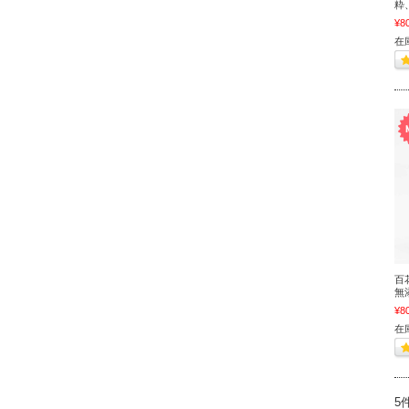
粋
¥8
在
百
無
¥8
在
5