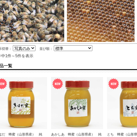
示切替：
並び順：
件中1件～5件を表示
品一覧
はだ 蜂蜜（山形県産） 純
あかしあ 蜂蜜（山形県産） 純
とち 蜂蜜（山形