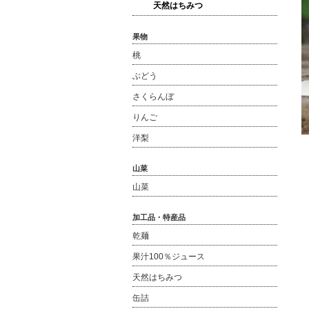
天然はちみつ
果物
桃
ぶどう
さくらんぼ
りんご
洋梨
山菜
山菜
加工品・特産品
乾麺
果汁100％ジュース
天然はちみつ
缶詰