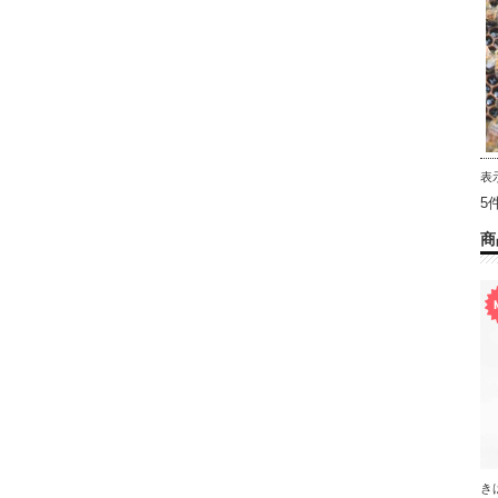
表
5
商
き