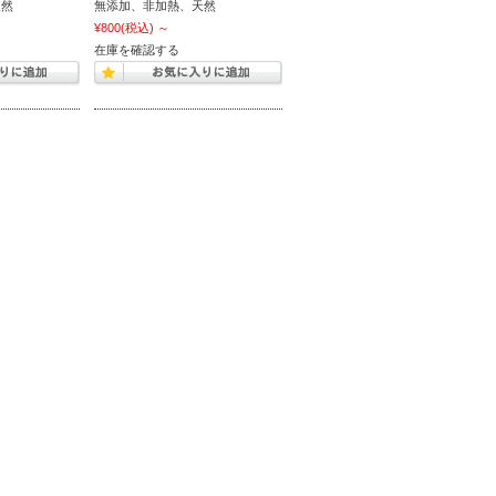
天然
無添加、非加熱、天然
¥800
(税込)
～
在庫を確認する