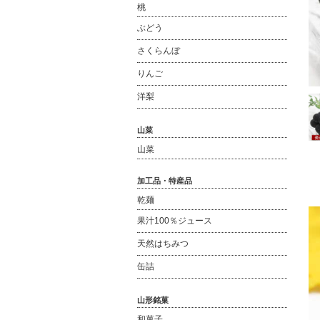
桃
ぶどう
さくらんぼ
りんご
洋梨
山菜
山菜
加工品・特産品
乾麺
果汁100％ジュース
天然はちみつ
缶詰
山形銘菓
和菓子