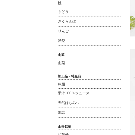
桃
ぶどう
さくらんぼ
りんご
洋梨
山菜
山菜
加工品・特産品
乾麺
果汁100％ジュース
天然はちみつ
缶詰
山形銘菓
和菓子